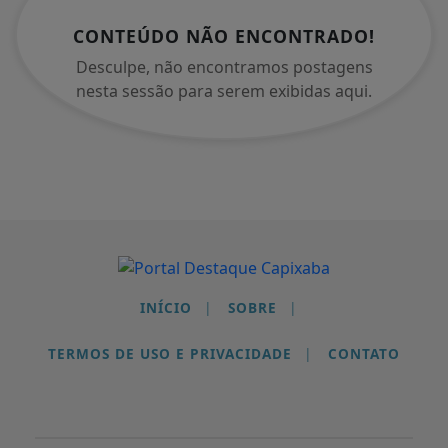
CONTEÚDO NÃO ENCONTRADO!
Desculpe, não encontramos postagens
nesta sessão para serem exibidas aqui.
Termos de Uso e Privacidade
INÍCIO
|
SOBRE
|
Esse site utiliza cookies para melhorar sua
experiência de navegação. Ao continuar o acesso,
TERMOS DE USO E PRIVACIDADE
|
CONTATO
entendemos que você concorda com nossos Termos
de Uso e Privacidade.
PARA MAIS INFORMAÇÕES,
ACESSE NOSSOS TERMOS
CLICANDO AQUI